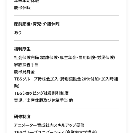
年末年始休暇
慶弔休暇
産前産後・育児・介護休暇
あり
福利厚生
社会保険完備（健康保険・厚生年金・雇用保険・労災保険）
家族扶養手当
慶弔見舞金
TBSグループ持株会加入（特別奨励金20%付加+加入時補
助）
TBSショッピング社員割引制度
育児／出産休暇及び休業手当 他
研修制度
アニメーター育成社内スキルアップ研修
TBSグループユニバーシティ（企業内大学講座）