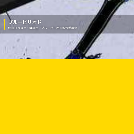
ブルーピリオド
© 山口つばさ・講談社／ブルーピリオド製作委員会
SCROLL
OUR MISSION
私たちSeven Arcsは、アニメ制作スタジオと、
各種コンテンツビジネス展開が両輪となり、
「Quality＆Pride」を合言葉に、最高のエンターテインメントコン